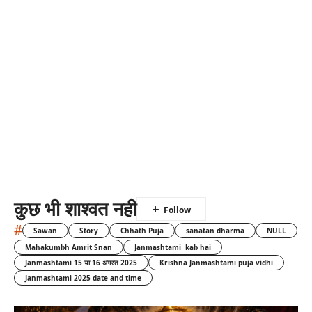
कुछ भी शाश्वत नही
#
Sawan
Story
Chhath Puja
sanatan dharma
NULL
Mahakumbh Amrit Snan
Janmashtami kab hai
Janmashtami 15 या 16 अगस्त 2025
Krishna Janmashtami puja vidhi
Janmashtami 2025 date and time