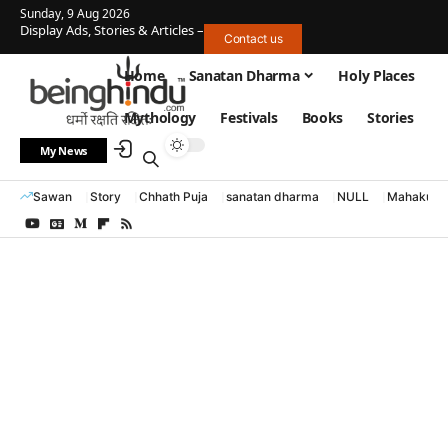
Sunday, 9 Aug 2026
Display Ads, Stories & Articles –
Contact us
Home
Sanatan Dharma
Holy Places
Mythology
Festivals
Books
Stories
My News
Sawan
Story
Chhath Puja
sanatan dharma
NULL
Mahakumb