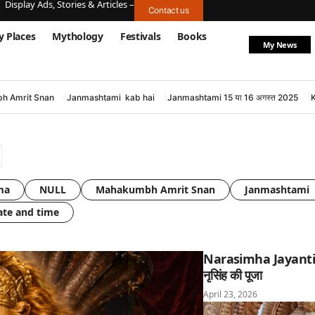
Display Ads, Stories & Articles –
Contact us
y Places
Mythology
Festivals
Books
My News
h Amrit Snan
Janmashtami kab hai
Janmashtami 15 या 16 अगस्त 2025
ma
NULL
Mahakumbh Amrit Snan
Janmashtami 
ate and time
Narasimha Jayanti: घ
नृसिंह की पूजा
April 23, 2026