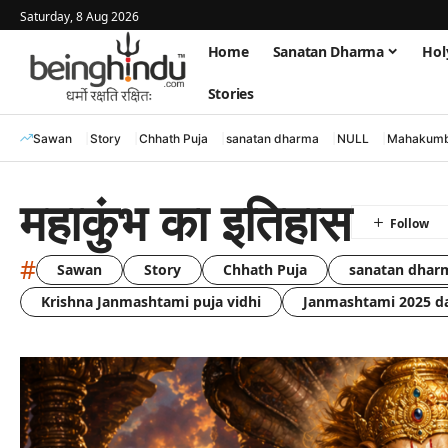
Saturday, 8 Aug 2026
Home
Sanatan Dharma
Hol
Stories
Sawan
Story
Chhath Puja
sanatan dharma
NULL
Mahakumb
महाकुंभ का इतिहास
#
Sawan
Story
Chhath Puja
sanatan dhar
Krishna Janmashtami puja vidhi
Janmashtami 2025 d