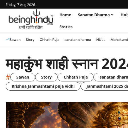
Friday, 7 Aug 2026
Home
Sanatan Dharma
Hol
Stories
Sawan
Story
Chhath Puja
sanatan dharma
NULL
Mahakumb
महाकुंभ शाही स्नान 20
#
Sawan
Story
Chhath Puja
sanatan dhar
Krishna Janmashtami puja vidhi
Janmashtami 2025 d