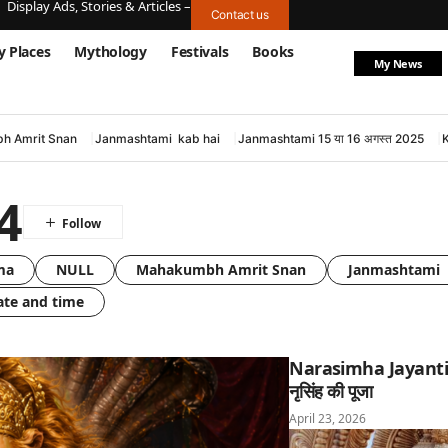
Display Ads, Stories & Articles –
Contact us
y Places
Mythology
Festivals
Books
My News
h Amrit Snan
Janmashtami kab hai
Janmashtami 15 या 16 अगस्त 2025
24
ma
NULL
Mahakumbh Amrit Snan
Janmashtami 
ate and time
Narasimha Jayanti: घ
नृसिंह की पूजा
April 23, 2026