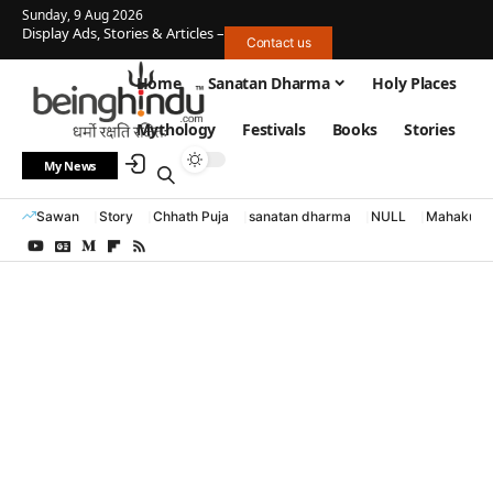
Sunday, 9 Aug 2026
Display Ads, Stories & Articles –
Contact us
Home
Sanatan Dharma
Holy Places
Mythology
Festivals
Books
Stories
My News
Sawan
Story
Chhath Puja
sanatan dharma
NULL
Mahakumb