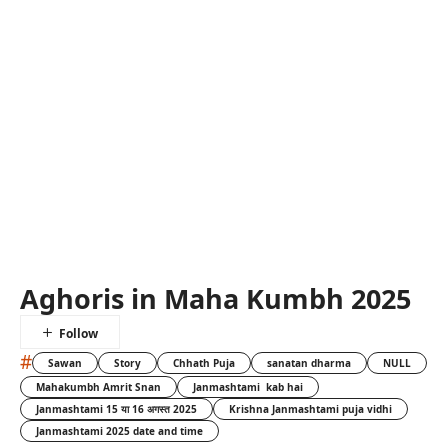
Aghoris in Maha Kumbh 2025
#
Sawan
Story
Chhath Puja
sanatan dharma
NULL
Mahakumbh Amrit Snan
Janmashtami kab hai
Janmashtami 15 या 16 अगस्त 2025
Krishna Janmashtami puja vidhi
Janmashtami 2025 date and time