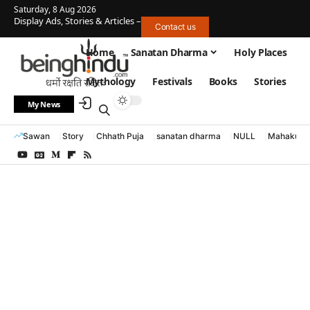
Saturday, 8 Aug 2026
Display Ads, Stories & Articles –
Contact us
Home
Sanatan Dharma
Holy Places
Mythology
Festivals
Books
Stories
My News
Sawan
Story
Chhath Puja
sanatan dharma
NULL
Mahakumb