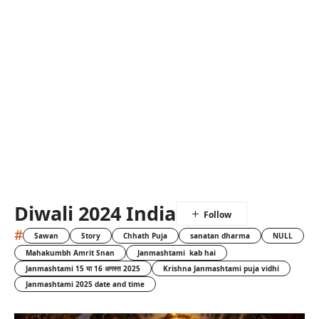
Diwali 2024 India
#
Sawan
Story
Chhath Puja
sanatan dharma
NULL
Mahakumbh Amrit Snan
Janmashtami kab hai
Janmashtami 15 या 16 अगस्त 2025
Krishna Janmashtami puja vidhi
Janmashtami 2025 date and time