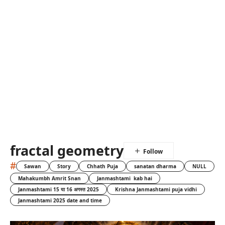
fractal geometry
#
Sawan
Story
Chhath Puja
sanatan dharma
NULL
Mahakumbh Amrit Snan
Janmashtami kab hai
Janmashtami 15 या 16 अगस्त 2025
Krishna Janmashtami puja vidhi
Janmashtami 2025 date and time