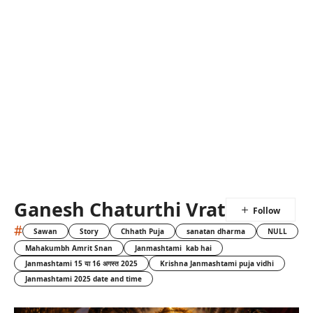
Ganesh Chaturthi Vrat
#
Sawan
Story
Chhath Puja
sanatan dharma
NULL
Mahakumbh Amrit Snan
Janmashtami kab hai
Janmashtami 15 या 16 अगस्त 2025
Krishna Janmashtami puja vidhi
Janmashtami 2025 date and time