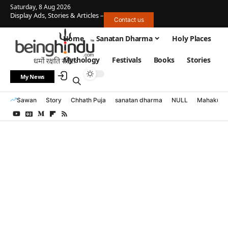
Saturday, 8 Aug 2026
Display Ads, Stories & Articles –
Contact us
Home
Sanatan Dharma
Holy Places
Mythology
Festivals
Books
Stories
My News
Sawan
Story
Chhath Puja
sanatan dharma
NULL
Mahakumb