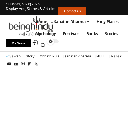
Saturday, 8 Aug 2026
Display Ads, Stories & Articles –
Contact us
Home
Sanatan Dharma
Holy Places
Mythology
Festivals
Books
Stories
My News
Sawan
Story
Chhath Puja
sanatan dharma
NULL
Mahakumb