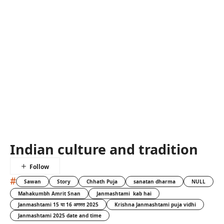
Indian culture and tradition
#
Sawan
Story
Chhath Puja
sanatan dharma
NULL
Mahakumbh Amrit Snan
Janmashtami kab hai
Janmashtami 15 या 16 अगस्त 2025
Krishna Janmashtami puja vidhi
Janmashtami 2025 date and time