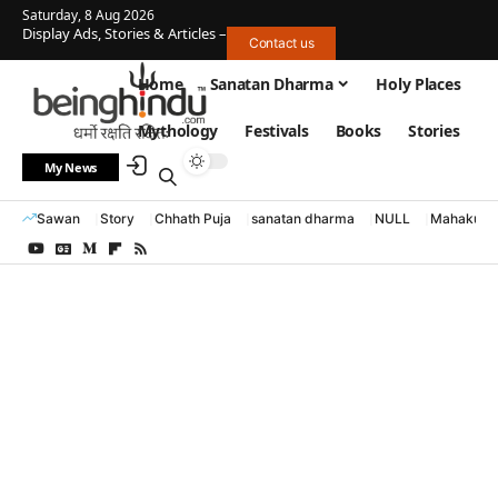
Saturday, 8 Aug 2026
Display Ads, Stories & Articles –
Contact us
Home
Sanatan Dharma
Holy Places
Mythology
Festivals
Books
Stories
My News
Sawan
Story
Chhath Puja
sanatan dharma
NULL
Mahakumb