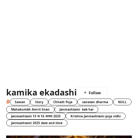
kamika ekadashi
#
Sawan
Story
Chhath Puja
sanatan dharma
NULL
Mahakumbh Amrit Snan
Janmashtami kab hai
Janmashtami 15 या 16 अगस्त 2025
Krishna Janmashtami puja vidhi
Janmashtami 2025 date and time