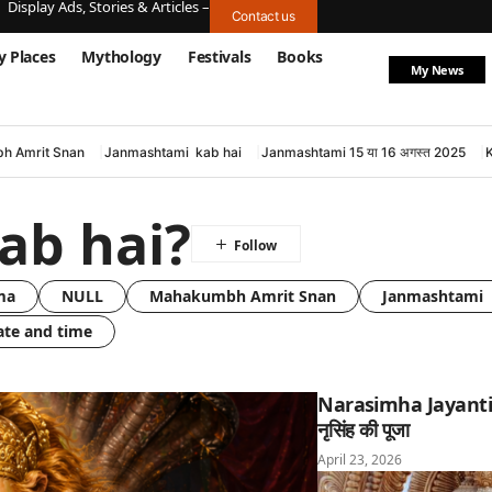
Display Ads, Stories & Articles –
Contact us
y Places
Mythology
Festivals
Books
My News
h Amrit Snan
Janmashtami kab hai
Janmashtami 15 या 16 अगस्त 2025
ab hai?
ma
NULL
Mahakumbh Amrit Snan
Janmashtami 
ate and time
Narasimha Jayanti: घ
नृसिंह की पूजा
April 23, 2026