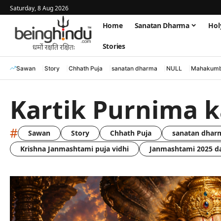
Saturday, 8 Aug 2026
Home
Sanatan Dharma
Hol
Stories
Sawan
Story
Chhath Puja
sanatan dharma
NULL
Mahakumb
Kartik Purnima k
#
Sawan
Story
Chhath Puja
sanatan dhar
Krishna Janmashtami puja vidhi
Janmashtami 2025 d