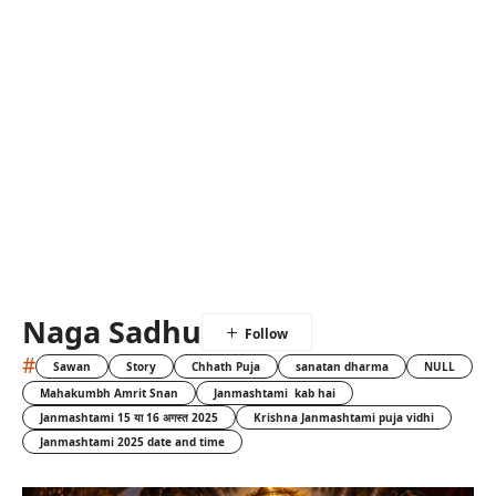
Naga Sadhu
#
Sawan
Story
Chhath Puja
sanatan dharma
NULL
Mahakumbh Amrit Snan
Janmashtami kab hai
Janmashtami 15 या 16 अगस्त 2025
Krishna Janmashtami puja vidhi
Janmashtami 2025 date and time