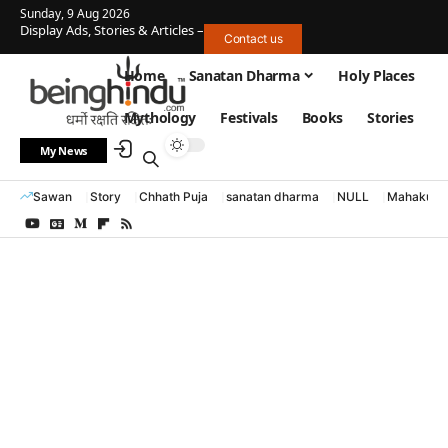
Sunday, 9 Aug 2026
Display Ads, Stories & Articles –
Contact us
Home
Sanatan Dharma
Holy Places
Mythology
Festivals
Books
Stories
My News
Sawan
Story
Chhath Puja
sanatan dharma
NULL
Mahakumb