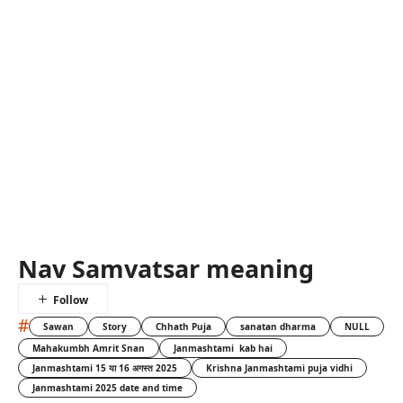
Nav Samvatsar meaning
#
Sawan
Story
Chhath Puja
sanatan dharma
NULL
Mahakumbh Amrit Snan
Janmashtami kab hai
Janmashtami 15 या 16 अगस्त 2025
Krishna Janmashtami puja vidhi
Janmashtami 2025 date and time