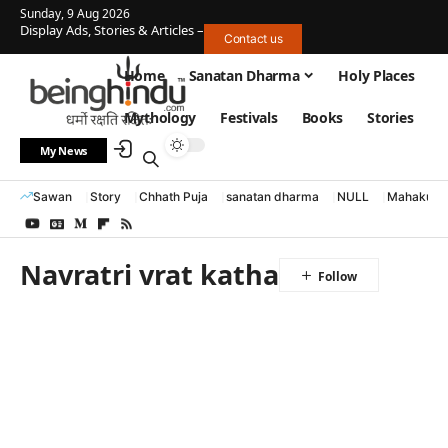
Sunday, 9 Aug 2026
Display Ads, Stories & Articles –
Contact us
Home
Sanatan Dharma
Holy Places
Mythology
Festivals
Books
Stories
My News
Sawan
Story
Chhath Puja
sanatan dharma
NULL
Mahakumb
Navratri vrat katha