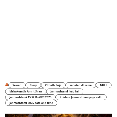
#
Sawan
Story
Chhath Puja
sanatan dharma
NULL
Mahakumbh Amrit Snan
Janmashtami kab hai
Janmashtami 15 या 16 अगस्त 2025
Krishna Janmashtami puja vidhi
Janmashtami 2025 date and time