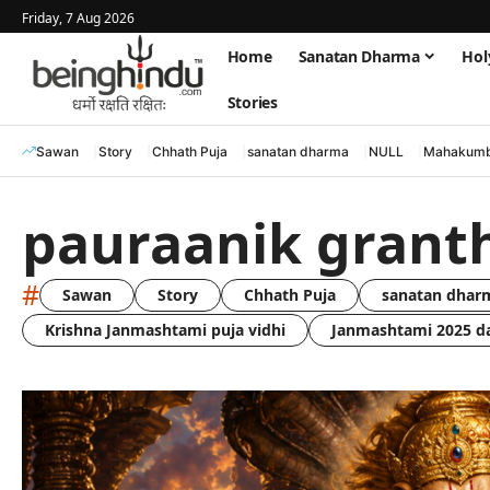
Friday, 7 Aug 2026
Home
Sanatan Dharma
Hol
Stories
Sawan
Story
Chhath Puja
sanatan dharma
NULL
Mahakumb
pauraanik grant
#
Sawan
Story
Chhath Puja
sanatan dhar
Krishna Janmashtami puja vidhi
Janmashtami 2025 d