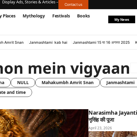
Display Ads, Stories & Articles –
Contact us
y Places
Mythology
Festivals
Books
My News
h Amrit Snan
Janmashtami kab hai
Janmashtami 15 या 16 अगस्त 2025
hon mein vigyaan
ma
NULL
Mahakumbh Amrit Snan
Janmashtami 
ate and time
Narasimha Jayanti: घ
नृसिंह की पूजा
April 23, 2026