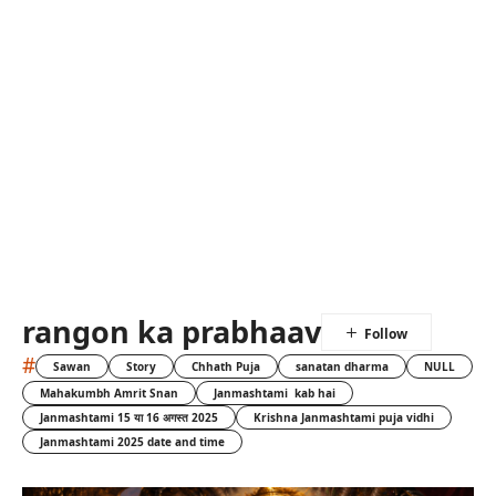
rangon ka prabhaav
#
Sawan
Story
Chhath Puja
sanatan dharma
NULL
Mahakumbh Amrit Snan
Janmashtami kab hai
Janmashtami 15 या 16 अगस्त 2025
Krishna Janmashtami puja vidhi
Janmashtami 2025 date and time