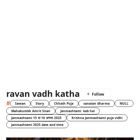
ravan vadh katha
#
Sawan
Story
Chhath Puja
sanatan dharma
NULL
Mahakumbh Amrit Snan
Janmashtami kab hai
Janmashtami 15 या 16 अगस्त 2025
Krishna Janmashtami puja vidhi
Janmashtami 2025 date and time