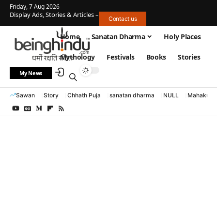
Friday, 7 Aug 2026
Display Ads, Stories & Articles –
Contact us
Home
Sanatan Dharma
Holy Places
Mythology
Festivals
Books
Stories
My News
Sawan
Story
Chhath Puja
sanatan dharma
NULL
Mahakumb