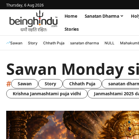
Thursday, 6 Aug 2026
Home
Sanatan Dharma
Hol
Stories
Sawan
Story
Chhath Puja
sanatan dharma
NULL
Mahakumb
Sawan Monday si
#
Sawan
Story
Chhath Puja
sanatan dhar
Krishna Janmashtami puja vidhi
Janmashtami 2025 d