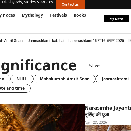
Display Ads, Stories & Articles –
Contact us
y Places
Mythology
Festivals
Books
My News
h Amrit Snan
Janmashtami kab hai
Janmashtami 15 या 16 अगस्त 2025
gnificance
ma
NULL
Mahakumbh Amrit Snan
Janmashtami 
ate and time
Narasimha Jayanti: घ
नृसिंह की पूजा
April 23, 2026