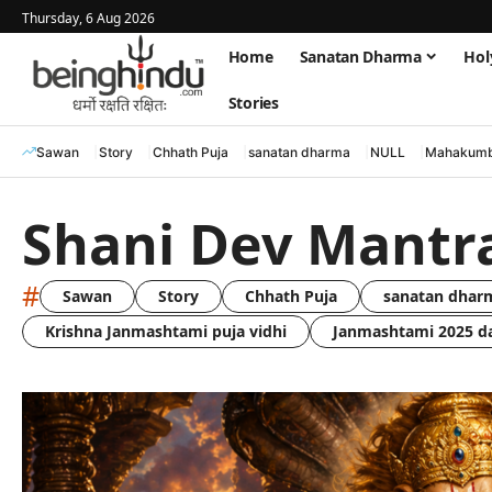
Thursday, 6 Aug 2026
Home
Sanatan Dharma
Hol
Stories
Sawan
Story
Chhath Puja
sanatan dharma
NULL
Mahakumb
Shani Dev Mantr
#
Sawan
Story
Chhath Puja
sanatan dhar
Krishna Janmashtami puja vidhi
Janmashtami 2025 d