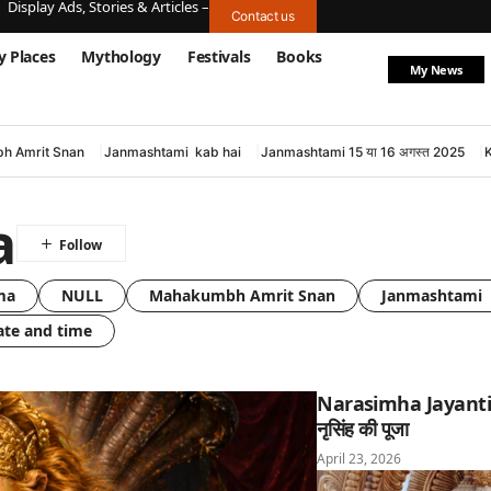
Display Ads, Stories & Articles –
Contact us
y Places
Mythology
Festivals
Books
My News
h Amrit Snan
Janmashtami kab hai
Janmashtami 15 या 16 अगस्त 2025
a
ma
NULL
Mahakumbh Amrit Snan
Janmashtami 
ate and time
Narasimha Jayanti: घ
नृसिंह की पूजा
April 23, 2026