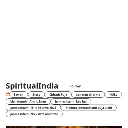
SpiritualIndia
#
Sawan
Story
Chhath Puja
sanatan dharma
NULL
Mahakumbh Amrit Snan
Janmashtami kab hai
Janmashtami 15 या 16 अगस्त 2025
Krishna Janmashtami puja vidhi
Janmashtami 2025 date and time