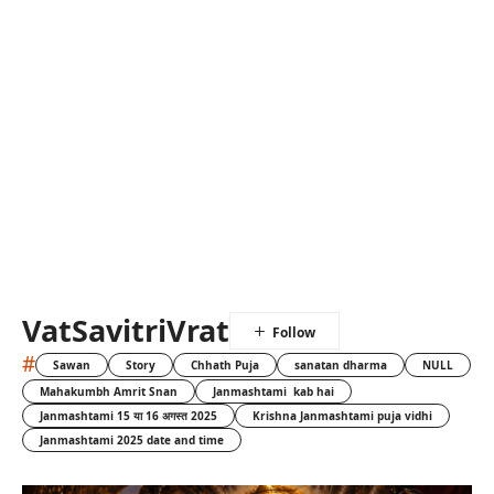
VatSavitriVrat
#
Sawan
Story
Chhath Puja
sanatan dharma
NULL
Mahakumbh Amrit Snan
Janmashtami kab hai
Janmashtami 15 या 16 अगस्त 2025
Krishna Janmashtami puja vidhi
Janmashtami 2025 date and time