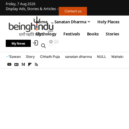
Friday, 7 Aug 2026
Display Ads, Stories & Articles –
Contact us
Home
Sanatan Dharma
Holy Places
Mythology
Festivals
Books
Stories
My News
Sawan
Story
Chhath Puja
sanatan dharma
NULL
Mahakumb