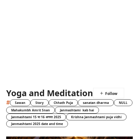
Yoga and Meditation
#
Sawan
Story
Chhath Puja
sanatan dharma
NULL
Mahakumbh Amrit Snan
Janmashtami kab hai
Janmashtami 15 या 16 अगस्त 2025
Krishna Janmashtami puja vidhi
Janmashtami 2025 date and time