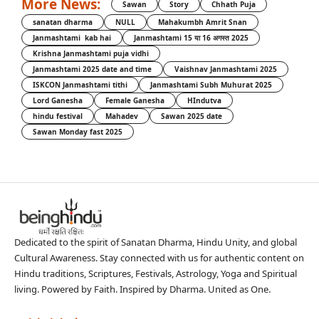
More News:
Sawan
Story
Chhath Puja
sanatan dharma
NULL
Mahakumbh Amrit Snan
Janmashtami kab hai
Janmashtami 15 या 16 अगस्त 2025
Krishna Janmashtami puja vidhi
Janmashtami 2025 date and time
Vaishnav Janmashtami 2025
ISKCON Janmashtami tithi
Janmashtami Subh Muhurat 2025
Lord Ganesha
Female Ganesha
HIndutva
hindu festival
Mahadev
Sawan 2025 date
Sawan Monday fast 2025
Dedicated to the spirit of Sanatan Dharma, Hindu Unity, and global
Cultural Awareness. Stay connected with us for authentic content on
Hindu traditions, Scriptures, Festivals, Astrology, Yoga and Spiritual
living. Powered by Faith. Inspired by Dharma. United as One.