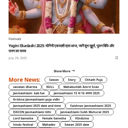
Festivals
Yogini Ekadashi 2025: योगिनी एकादशी व्रत आज, जानें शुभ मुहूर्त, पूजन विधि और
पारण का समय
July 29, 2025
Show More
More News:
Sawan
Story
Chhath Puja
sanatan dharma
NULL
Mahakumbh Amrit Snan
Janmashtami kab hai
Janmashtami 15 या 16 अगस्त 2025
Krishna Janmashtami puja vidhi
Janmashtami 2025 date and time
Vaishnav Janmashtami 2025
ISKCON Janmashtami tithi
Janmashtami Subh Muhurat 2025
Lord Ganesha
Female Ganesha
HIndutva
hindu festival
Mahadev
Sawan 2025 date