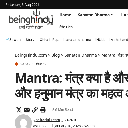
Saturday, 8 Aug 2026
Home
Sanatan Dharma
Hol
Stories
Sawan
Story
Chhath Puja
sanatan dharma
NULL
Mahakumb
BeingHindu.com
>
Blog
>
Sanatan Dharma
>
Mantra: मंत्र क्या
Sanatan Dharma
Mantra: मंत्र क्या है और कै
और हनुमान मंत्र का महत्व
6 Min Read
By
Editorial Team
Last Updated: January 10, 2026 7:46 Pm