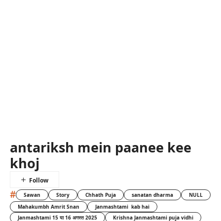
antariksh mein paanee kee
khoj
#
Sawan
Story
Chhath Puja
sanatan dharma
NULL
Mahakumbh Amrit Snan
Janmashtami kab hai
Janmashtami 15 या 16 अगस्त 2025
Krishna Janmashtami puja vidhi