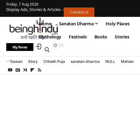
Friday, 7 Aug 2026
Display Ads, Stories & Articles –
Contact us
Home
Sanatan Dharma
Holy Places
Mythology
Festivals
Books
Stories
My News
Sawan
Story
Chhath Puja
sanatan dharma
NULL
Mahakumb