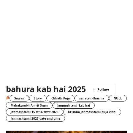
bahura kab hai 2025
#
Sawan
Story
Chhath Puja
sanatan dharma
NULL
Mahakumbh Amrit Snan
Janmashtami kab hai
Janmashtami 15 या 16 अगस्त 2025
Krishna Janmashtami puja vidhi
Janmashtami 2025 date and time