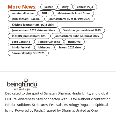
More News:
Sawan
Story
Chhath Puja
sanatan dharma
NULL
Mahakumbh Amrit Snan
Janmashtami kab hai
Janmashtami 15 या 16 अगस्त 2025
Krishna Janmashtami puja vidhi
Janmashtami 2025 date and time
Vaishnav Janmashtami 2025
ISKCON Janmashtami tithi
Janmashtami Subh Muhurat 2025
Lord Ganesha
Female Ganesha
HIndutva
hindu festival
Mahadev
Sawan 2025 date
Sawan Monday fast 2025
Dedicated to the spirit of Sanatan Dharma, Hindu Unity, and global
Cultural Awareness. Stay connected with us for authentic content on
Hindu traditions, Scriptures, Festivals, Astrology, Yoga and Spiritual
living. Powered by Faith. Inspired by Dharma. United as One.