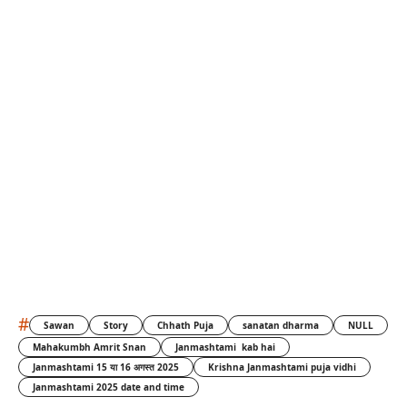
#
Sawan
Story
Chhath Puja
sanatan dharma
NULL
Mahakumbh Amrit Snan
Janmashtami kab hai
Janmashtami 15 या 16 अगस्त 2025
Krishna Janmashtami puja vidhi
Janmashtami 2025 date and time