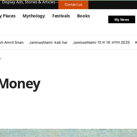
Display Ads, Stories & Articles –
Contact us
y Places
Mythology
Festivals
Books
My News
h Amrit Snan
Janmashtami kab hai
Janmashtami 15 या 16 अगस्त 2025
y
 Money