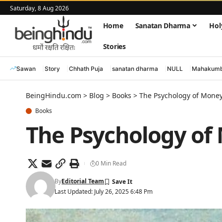
Saturday, 8 Aug 2026
Home
Sanatan Dharma
Hol
Stories
Sawan
Story
Chhath Puja
sanatan dharma
NULL
Mahakumb
BeingHindu.com
>
Blog
>
Books
>
The Psychology of Mone
Books
The Psychology of
0 Min Read
By
Editorial Team
Last Updated: July 26, 2025 6:48 Pm