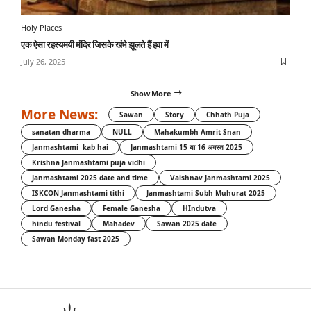
Holy Places
एक ऐसा रहस्यमयी मंदिर जिसके खंभे झूलते हैं हवा में
July 26, 2025
Show More
More News:
Sawan
Story
Chhath Puja
sanatan dharma
NULL
Mahakumbh Amrit Snan
Janmashtami kab hai
Janmashtami 15 या 16 अगस्त 2025
Krishna Janmashtami puja vidhi
Janmashtami 2025 date and time
Vaishnav Janmashtami 2025
ISKCON Janmashtami tithi
Janmashtami Subh Muhurat 2025
Lord Ganesha
Female Ganesha
HIndutva
hindu festival
Mahadev
Sawan 2025 date
Sawan Monday fast 2025