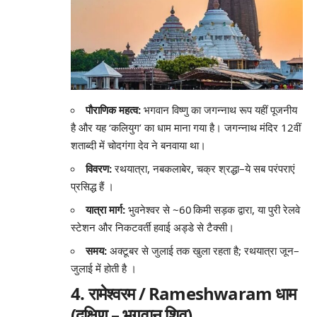
पौराणिक महत्व:
भगवान विष्णु का जगन्नाथ रूप यहीं पूजनीय
है और यह ‘कलियुग’ का धाम माना गया है। जगन्नाथ मंदिर 12वीं
शताब्दी में चोदगंगा देव ने बनवाया था।
विवरण:
रथयात्रा, नबकलाबेर, चक्र श्रद्धा–ये सब परंपराएं
प्रसिद्ध हैं
।
यात्रा मार्ग:
भुवनेश्वर से ~60 किमी सड़क द्वारा, या पुरी रेलवे
स्टेशन और निकटवर्ती हवाई अड्डे से टैक्सी।
समय:
अक्टूबर से जुलाई तक खुला रहता है; रथयात्रा जून–
जुलाई में होती है
।
4. रामेश्वरम / Rameshwaram धाम
(दक्षिण – भगवान शिव)