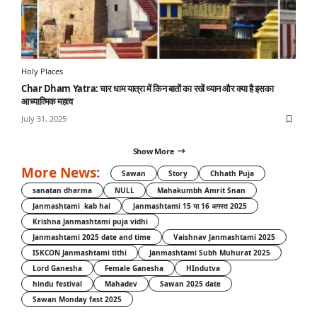
Holy Places
Char Dham Yatra: चार धाम यात्रा में किन बातों का रखें ध्यान और क्या है इसका
आध्यात्मिक महत्व
July 31, 2025
Show More
More News:
Sawan
Story
Chhath Puja
sanatan dharma
NULL
Mahakumbh Amrit Snan
Janmashtami kab hai
Janmashtami 15 या 16 अगस्त 2025
Krishna Janmashtami puja vidhi
Janmashtami 2025 date and time
Vaishnav Janmashtami 2025
ISKCON Janmashtami tithi
Janmashtami Subh Muhurat 2025
Lord Ganesha
Female Ganesha
HIndutva
hindu festival
Mahadev
Sawan 2025 date
Sawan Monday fast 2025