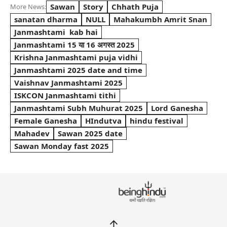
Sawan
Story
Chhath Puja
More News:
sanatan dharma
NULL
Mahakumbh Amrit Snan
Janmashtami kab hai
Janmashtami 15 या 16 अगस्त 2025
Krishna Janmashtami puja vidhi
Janmashtami 2025 date and time
Vaishnav Janmashtami 2025
ISKCON Janmashtami tithi
Janmashtami Subh Muhurat 2025
Lord Ganesha
Female Ganesha
HIndutva
hindu festival
Mahadev
Sawan 2025 date
Sawan Monday fast 2025
↑