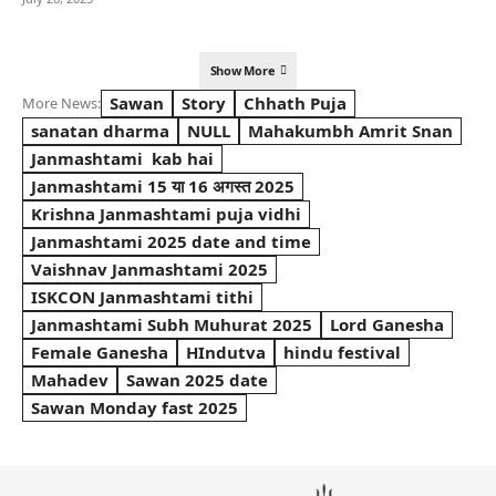
Show More
Sawan
Story
Chhath Puja
More News:
sanatan dharma
NULL
Mahakumbh Amrit Snan
Janmashtami kab hai
Janmashtami 15 या 16 अगस्त 2025
Krishna Janmashtami puja vidhi
Janmashtami 2025 date and time
Vaishnav Janmashtami 2025
ISKCON Janmashtami tithi
Janmashtami Subh Muhurat 2025
Lord Ganesha
Female Ganesha
HIndutva
hindu festival
Mahadev
Sawan 2025 date
Sawan Monday fast 2025