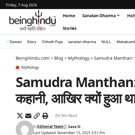
Friday, 7 Aug 2026
Home
Sanatan Dharma
Hol
Stories
Sawan
Story
Chhath Puja
sanatan dharma
NULL
Mahakumb
BeingHindu.com
>
Blog
>
Mythology
>
Samudra Manthan: जानिए
Mythology
Samudra Manthan: जा
कहानी, आखिर क्यों हुआ था
6 Min Read
By
Editorial Team
Last Updated: November 15, 2025 3:51 Pm