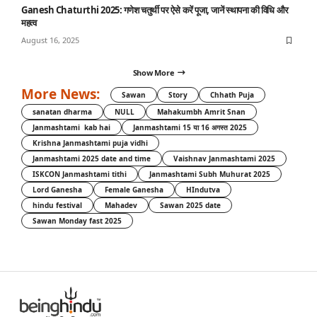
Ganesh Chaturthi 2025: गणेश चतुर्थी पर ऐसे करें पूजा, जानें स्थापना की विधि और
महत्व
August 16, 2025
Show More
More News:
Sawan
Story
Chhath Puja
sanatan dharma
NULL
Mahakumbh Amrit Snan
Janmashtami kab hai
Janmashtami 15 या 16 अगस्त 2025
Krishna Janmashtami puja vidhi
Janmashtami 2025 date and time
Vaishnav Janmashtami 2025
ISKCON Janmashtami tithi
Janmashtami Subh Muhurat 2025
Lord Ganesha
Female Ganesha
HIndutva
hindu festival
Mahadev
Sawan 2025 date
Sawan Monday fast 2025